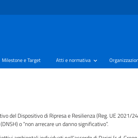
Milestone e Target
Atti e normativa
Organizzazio
itutivo del Dispositivo di Ripresa e Resilienza (Reg. UE 2021/
 (DNSH) o “non arrecare un danno significativo”.
biettivi ambientali individuati nell’accordo di Parigi (c.d. Gr