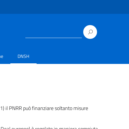
ne
DNSH
241) il PNRR può finanziare soltanto misure
een Deal europeo) è regolato in maniera compiuta