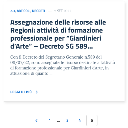
2.3
,
ARTICOLI
,
DECRETI
5 SET 2022
Assegnazione delle risorse alle
Regioni: attività di formazione
professionale per “Giardinieri
d’Arte” – Decreto SG 589
08/07/22 – PNRR M1C3,
Con il Decreto del Segretario Generale n.589 del
Investimento 2.3
08/07/22, sono assegnate le risorse destinate all’attività
di formazione professionale per Giardinieri d’Arte, in
attuazione di quanto …
LEGGI DI PIÙ
1
…
3
4
5