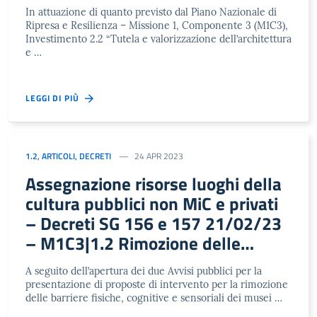
dell’architettura e del paesaggio
In attuazione di quanto previsto dal Piano Nazionale di
rurale
Ripresa e Resilienza – Missione 1, Componente 3 (M1C3),
Investimento 2.2 “Tutela e valorizzazione dell’architettura
e …
LEGGI DI PIÙ
1.2
,
ARTICOLI
,
DECRETI
24 APR 2023
Assegnazione risorse luoghi della
cultura pubblici non MiC e privati
– Decreti SG 156 e 157 21/02/23
– M1C3|1.2 Rimozione delle
barriere fisiche e cognitive in
A seguito dell’apertura dei due Avvisi pubblici per la
musei, biblioteche e archivi
presentazione di proposte di intervento per la rimozione
delle barriere fisiche, cognitive e sensoriali dei musei …