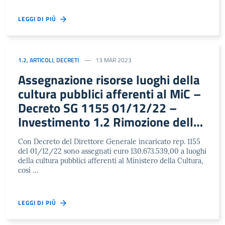
LEGGI DI PIÙ
1.2
,
ARTICOLI
,
DECRETI
13 MAR 2023
Assegnazione risorse luoghi della
cultura pubblici afferenti al MiC –
Decreto SG 1155 01/12/22 –
Investimento 1.2 Rimozione delle
barriere fisiche e cognitive in
Con Decreto del Direttore Generale incaricato rep. 1155
musei, biblioteche e archivi
del 01/12/22 sono assegnati euro 130.673.539,00 a luoghi
della cultura pubblici afferenti al Ministero della Cultura,
così …
LEGGI DI PIÙ