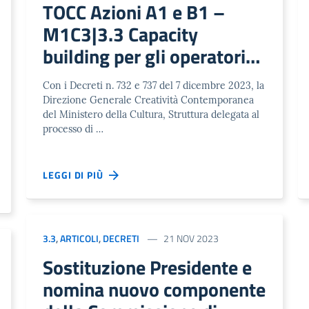
TOCC Azioni A1 e B1 –
M1C3|3.3 Capacity
building per gli operatori
della cultura per gestire la
Con i Decreti n. 732 e 737 del 7 dicembre 2023, la
transizione digitale e verde
Direzione Generale Creatività Contemporanea
del Ministero della Cultura, Struttura delegata al
processo di …
LEGGI DI PIÙ
3.3
,
ARTICOLI
,
DECRETI
21 NOV 2023
Sostituzione Presidente e
nomina nuovo componente