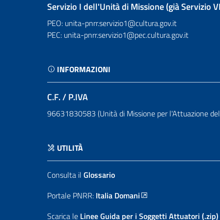
Servizio I dell'Unità di Missione (già Servizio V
PEO: unita-pnrr.servizio1@cultura.gov.it
PEC: unita-pnrr.servizio1@pec.cultura.gov.it
INFORMAZIONI
C.F. / P.IVA
96631830583 (Unità di Missione per l'Attuazione de
UTILITÀ
Consulta il
Glossario
Portale PNRR:
Italia Domani
Scarica le
Linee Guida per i Soggetti Attuatori (.zip