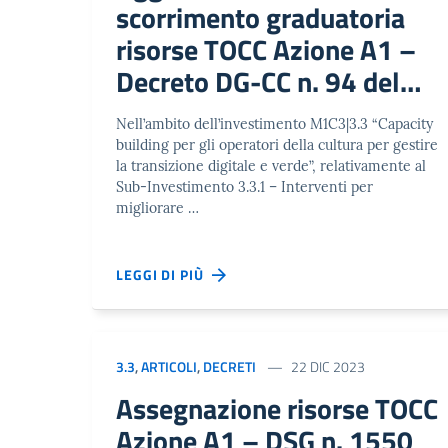
scorrimento graduatoria
risorse TOCC Azione A1 –
Decreto DG-CC n. 94 del
21/03/25 – M1C3|3.3
Nell’ambito dell’investimento M1C3|3.3 “Capacity
Capacity building per gli
building per gli operatori della cultura per gestire
operatori della cultura per
la transizione digitale e verde”, relativamente al
Sub-Investimento 3.3.1 – Interventi per
gestire la transizione
migliorare …
digitale e verde
LEGGI DI PIÙ
3.3
,
ARTICOLI
,
DECRETI
22 DIC 2023
Assegnazione risorse TOCC
Azione A1 – DSG n. 1550