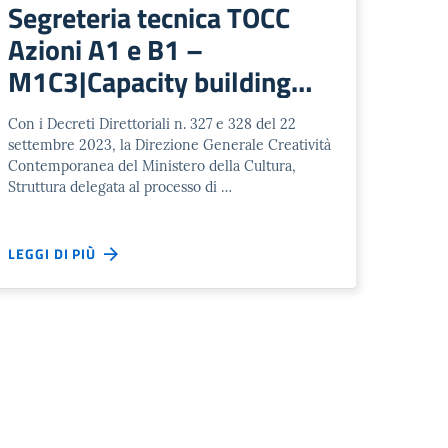
Segreteria tecnica TOCC
Azioni A1 e B1 –
M1C3|Capacity building
per gli operatori della
Con i Decreti Direttoriali n. 327 e 328 del 22
cultura per gestire la
settembre 2023, la Direzione Generale Creatività
transizione digitale e verde
Contemporanea del Ministero della Cultura,
Struttura delegata al processo di …
LEGGI DI PIÙ