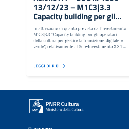
13/12/23 – M1C3|3.3
Capacity building per gli
operatori della cultura per
In attuazione di quanto previsto dall’investimento
gestire la transizione
M1C3|3.3 “Capacity building per gli operatori
digitale e verde
della cultura per gestire la transizione digitale e
verde”, relativamente al Sub-Investimento 3.3.1 …
LEGGI DI PIÙ
PNRR Cultura
Ministero della Cultura